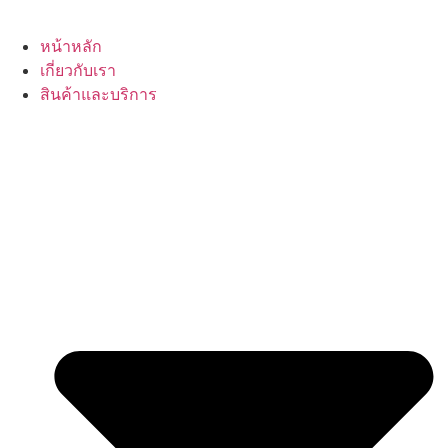
หน้าหลัก
เกี่ยวกับเรา
สินค้าและบริการ