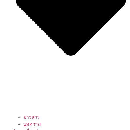
ข่าวสาร
บทความ