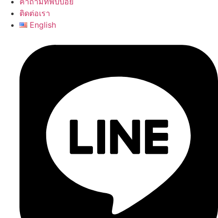
คำถามที่พบบ่อย
ติดต่อเรา
English