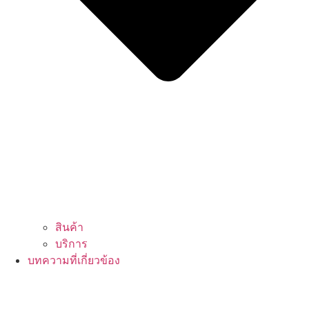
สินค้า
บริการ
บทความที่เกี่ยวข้อง