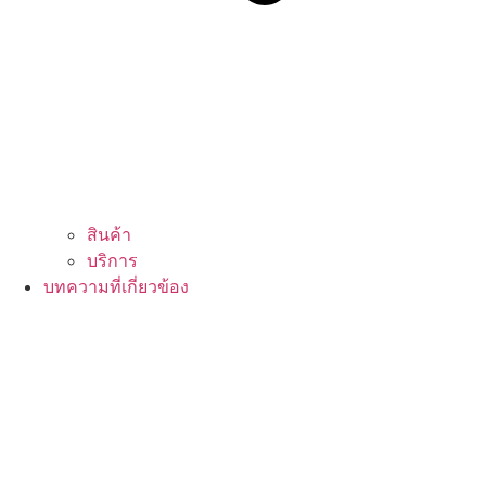
สินค้า
บริการ
บทความที่เกี่ยวข้อง