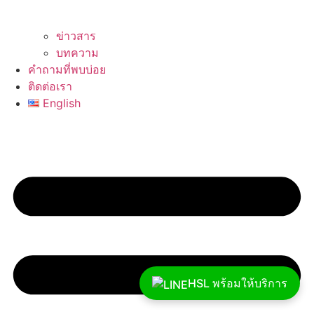
ข่าวสาร
บทความ
คำถามที่พบบ่อย
ติดต่อเรา
English
HSL พร้อมให้บริการ