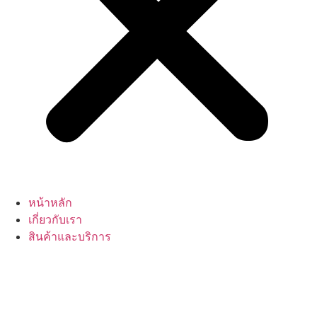
หน้าหลัก
เกี่ยวกับเรา
สินค้าและบริการ