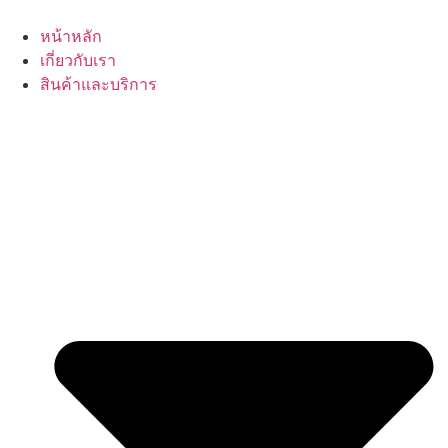
Skip
to
หน้าหลัก
content
เกี่ยวกับเรา
สินค้าและบริการ